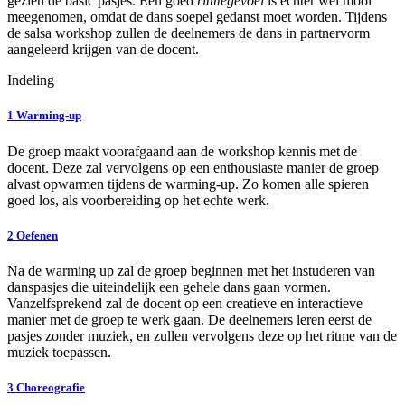
gezien de basic pasjes. Een goed
ritmegevoel
is echter wel mooi
meegenomen, omdat de dans soepel gedanst moet worden. Tijdens
de salsa workshop zullen de deelnemers de dans in partnervorm
aangeleerd krijgen van de docent.
Indeling
1
Warming-up
De groep maakt voorafgaand aan de workshop kennis met de
docent. Deze zal vervolgens op een enthousiaste manier de groep
alvast opwarmen tijdens de warming-up. Zo komen alle spieren
goed los, als voorbereiding op het echte werk.
2
Oefenen
Na de warming up zal de groep beginnen met het instuderen van
danspasjes die uiteindelijk een gehele dans gaan vormen.
Vanzelfsprekend zal de docent op een creatieve en interactieve
manier met de groep te werk gaan. De deelnemers leren eerst de
pasjes zonder muziek, en zullen vervolgens deze op het ritme van de
muziek toepassen.
3
Choreografie