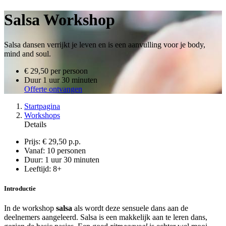
Salsa Workshop
Salsa dansen verrijkt je leven en is een aanvulling voor je body,
mind and soul.
€ 29,50
per persoon
Duur
1 uur 30 minuten
Offerte ontvangen
Startpagina
Workshops
Details
Prijs:
€ 29,50 p.p.
Vanaf:
10 personen
Duur:
1 uur 30 minuten
Leeftijd:
8+
Introductie
In de workshop
salsa
als wordt deze sensuele dans aan de
deelnemers aangeleerd. Salsa is een makkelijk aan te leren dans,