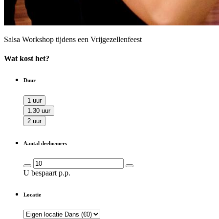
Salsa Workshop tijdens een Vrijgezellenfeest
Wat kost het?
Duur
1 uur
1.30 uur
2 uur
Aantal deelnemers
U bespaart
p.p.
Locatie