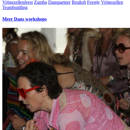
Vrijgezellenfeest
Zumba
Danspartner
Bruiloft
Feestje
Vrijgezellen
Teambuidling
Meer Dans workshops