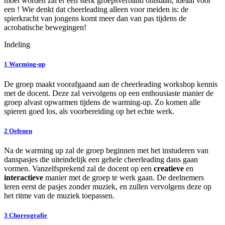
moet worden zal er een sterk groepsverband ontstaan, ideaal voor
een ! Wie denkt dat cheerleading alleen voor meiden is: de
spierkracht van jongens komt meer dan van pas tijdens de
acrobatische bewegingen!
Indeling
1
Warming-up
De groep maakt voorafgaand aan de cheerleading workshop kennis
met de docent. Deze zal vervolgens op een enthousiaste manier de
groep alvast opwarmen tijdens de warming-up. Zo komen alle
spieren goed los, als voorbereiding op het echte werk.
2
Oefenen
Na de warming up zal de groep beginnen met het instuderen van
danspasjes die uiteindelijk een gehele cheerleading dans gaan
vormen. Vanzelfsprekend zal de docent op een
creatieve
en
interactieve
manier met de groep te werk gaan. De deelnemers
leren eerst de pasjes zonder muziek, en zullen vervolgens deze op
het ritme van de muziek toepassen.
3
Choreografie