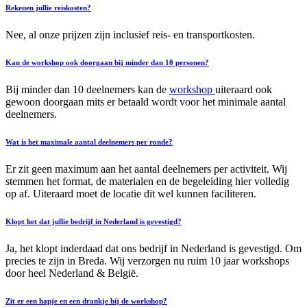
Rekenen jullie reiskosten?
Nee, al onze prijzen zijn inclusief reis- en transportkosten.
Kan de workshop ook doorgaan bij minder dan 10 personen?
Bij minder dan 10 deelnemers kan de
workshop
uiteraard ook
gewoon doorgaan mits er betaald wordt voor het minimale aantal
deelnemers.
Wat is het maximale aantal deelnemers per ronde?
Er zit geen maximum aan het aantal deelnemers per activiteit. Wij
stemmen het format, de materialen en de begeleiding hier volledig
op af. Uiteraard moet de locatie dit wel kunnen faciliteren.
Klopt het dat jullie bedrijf in Nederland is gevestigd?
Ja, het klopt inderdaad dat ons bedrijf in Nederland is gevestigd. Om
precies te zijn in Breda. Wij verzorgen nu ruim 10 jaar workshops
door heel Nederland & België.
Zit er een hapje en een drankje bij de workshop?