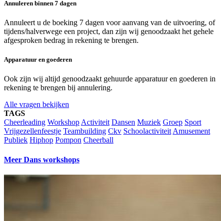
Annuleren binnen 7 dagen
Annuleert u de boeking 7 dagen voor aanvang van de uitvoering, of
tijdens/halverwege een project, dan zijn wij genoodzaakt het gehele
afgesproken bedrag in rekening te brengen.
Apparatuur en goederen
Ook zijn wij altijd genoodzaakt gehuurde apparatuur en goederen in
rekening te brengen bij annulering.
Alle vragen bekijken
TAGS
Cheerleading
Workshop
Activiteit
Dansen
Muziek
Groep
Sport
Vrijgezellenfeestje
Teambuilding
Ckv
Schoolactiviteit
Amusement
Publiek
Hiphop
Pompon
Cheerball
Meer Dans workshops