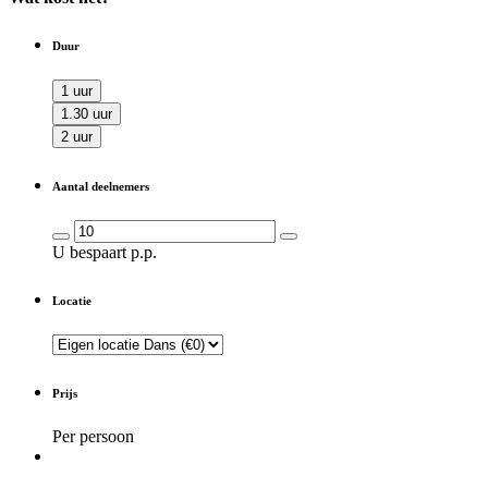
Duur
1 uur
1.30 uur
2 uur
Aantal deelnemers
U bespaart
p.p.
Locatie
Prijs
Per persoon