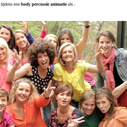
 tijdens een
body percussie animatie
als .