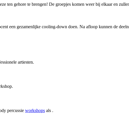
deze ten gehore te brengen! De groepjes komen weer bij elkaar en zullen
ocent een gezamenlijke cooling-down doen. Na afloop kunnen de deelne
ssionele artiesten.
rkshop.
body percussie
workshops
als .