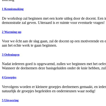
1
Kennismaking
De workshop zal beginnen met een korte uitleg door de docent. Een i
demonstratie zal geven. Uiteraard is er ruimte voor eventuele vragen!
2
Warming-up
Voor we écht aan de slag gaan, zal de docent op een motiverende e
aan het echte werk te gaan beginnen.
3
Oefeningen
Nadat iedereen goed is opgewarmd, zullen we beginnen met het oefene
Wanneer de deelnemers deze basisgeluiden onder de knie hebben, zullen
4
Groepjes
Vervolgens worden er kleinere groepjes deelnemers gemaakt, en ieder g
natuurlijk de groepjes begeleiden en ondersteunen waar nodig!
5
Uitvoering